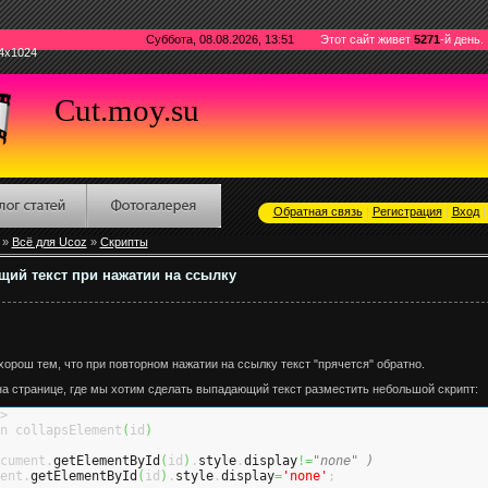
Суббота, 08.08.2026, 13:51
Этот сайт живет
5271
-й день.
4x1024
Cut.moy.su
Обратная связь
|
Регистрация
|
Вход
»
Всё для Ucoz
»
Скрипты
ий текст при нажатии на ссылку
орош тем, что при повторном нажатии на ссылку текст "прячется" обратно.
на странице, где мы хотим сделать выпадающий текст разместить небольшой скрипт:
>
n collapsElement
(
id
)
cument.
getElementById
(
id
)
.
style
.
display
!=
"none" ) 
ent.
getElementById
(
id
)
.
style
.
display
=
'none'
;