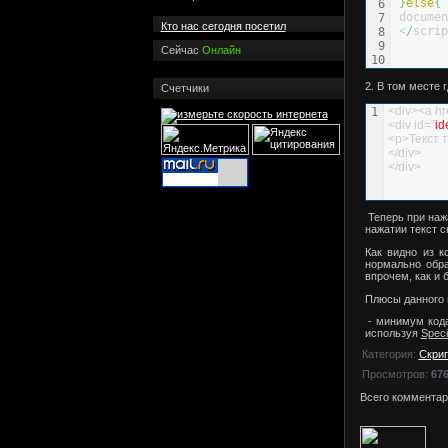
}
else
{
6

documen
7

Кто нас сегодня посетил
<
/
scrip
8

9

Сейчас
Онлайн
2. В том месте
Счетчики
<div><a hre
<div id="
id
<p>Текст т
</div>
</div>
Теперь при нажа
нажатии текст с
Как видно из к
нормально обра
впрочем, как и 
Плюсы данного 
- минимум кода
используя
Speci
Категория
:
Скри
Просмотров
:
67
Всего комментар