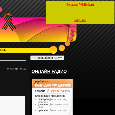
Реклама WMlink.ru
закрыть
|
RSS
08.03.2012, 11:40
ОНЛАЙН РАДИО