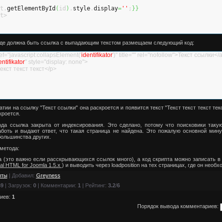
t.
getElementById
(
id
)
.
style
.
display
=
''
;
}
}
t>
 где должна быть ссылка с выпадающим текстом размещаем следующий код:
f="javascript:collapsElement('
identifikator
')" title="" rel="nofollow">Текст ссылки</
entifikator
" style="display: none">
екст текст текст</p>
тии на ссылку "Текст ссылки" она раскроется и появится текст "Текст текст текст тек
кроется.
ода ссылка закрыта от индексирования. Это сделано, потому что поисковики таку
боть и выдают ответ, что такая страница не найдена. Это пожалую основной мину
большинства других.
метода:
 (это важно если расскрывающихся ссылок много), а код скрипта можно записать в
al HTML for Joomla 1.5.x
) и выводить через loadposition на тех страницах, где он необх
пты
|
Добавил
:
Greyness
69
|
Загрузок
:
0
|
Комментарии
:
1
|
Рейтинг
:
3.2
/
6
иев
:
1
Порядок вывода комментариев: