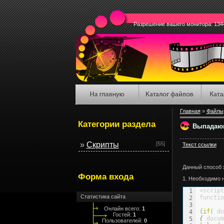
Разрешение вашего монитора: 134
Главная
»
Файлы
Категории раздела
Выпадающ
»
Скрипты
[55]
Текст ссылки
Данный способ х
Форма входа
1. Необходимо 
<script
1

Статистика сайта
functio
2

3

Онлайн всего:
1
{
if
(
 do
4

Гостей:
1
{
 docum
5

Пользователей:
0