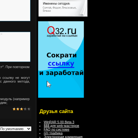
a>
ст". При повторном
ю ссылку не могут
с данного метода,
 модуль (например
одим;
Друзья сайта
WinRAR 5.00 Beta 3
$$$ для web-мастеров
FAQ по системе
п/п трафика
Электронная коммерция