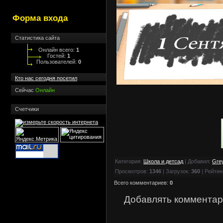
»
Разные
[4]
»
Свадебные
[1]
Форма входа
Статистика сайта
Онлайн всего:
1
Гостей:
1
Пользователей:
0
Кто нас сегодня посетил
Сейчас
Онлайн
Счетчики
Категория
:
Школа и детсад
|
Добавил
:
Gre
Просмотров
:
1346
|
Загрузок
:
360
|
Рейтин
Всего комментариев
:
0
Добавлять комментар