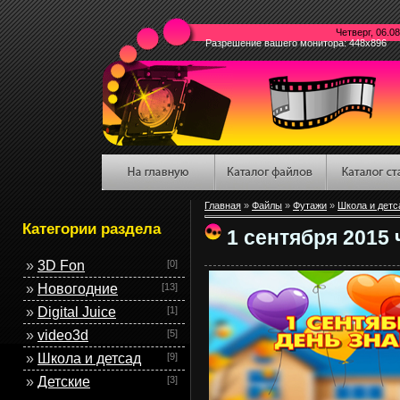
Четверг, 06.
Разрешение вашего монитора: 448x896
Главная
»
Файлы
»
Футажи
»
Школа и детс
Категории раздела
1 сентября 2015
»
3D Fon
[0]
»
Новогодние
[13]
»
Digital Juice
[1]
»
video3d
[5]
»
Школа и детсад
[9]
»
Детские
[3]